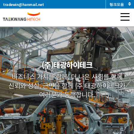
tradewin@hanmail.net
(주)태광하이테크
비즈니스 가치를 함께, 더 나은 사회를 함께
신뢰와 성실, 근면을 함께
(주)태광하이테크가
여러분과 동행합니다.